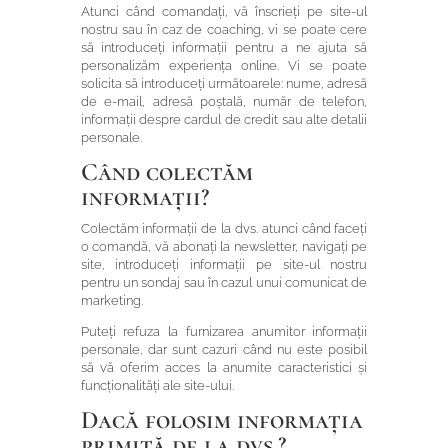
Atunci când comandați, vă înscrieți pe site-ul
nostru sau în caz de coaching, vi se poate cere
să introduceți informații pentru a ne ajuta să
personalizăm experiența online.
Vi se poate
solicita să introduceți următoarele: nume, adresă
de e-mail, adresă poștală, număr de telefon,
informații despre cardul de credit sau alte detalii
personale.
Când colectăm
informații?
Colectăm informații de la dvs. atunci când faceți
o comandă, vă abonați la newsletter, navigați pe
site, introduceți informații pe site-ul nostru
pentru un sondaj sau în cazul unui comunicat de
marketing.
Puteți refuza la furnizarea anumitor informații
personale, dar sunt cazuri când nu este posibil
să vă oferim acces la anumite caracteristici și
funcționalități ale site-ului.
Dacă folosim informația
primită de la dvs.?