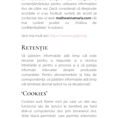
consimțământului pentru utilizarea informațiilor
dvs. de către noi. Dacă considerați că drepturile
acordate vi s-au încălcat, sunteți de acord să
contactați site-ul web
matheannamaria.com
cât
mai curând posibil cu „Politica de
confidențialitate” în subiect.
Vezi mai mult aici:
https://www.eugdpr.org
Retenție
Vă păstrăm informațiile atât timp cât este
necesar pentru a răspunde și a rezolva
întrebările și pentru a procesa și a vă partaja
informații relevante despre produsele
comandate. Pentru abonamentele la lista de
corespondență, vă păstrăm informațiile atât timp
cât rămâneți abonat (adică nu vă dezabonați)
‘Cookies’
Cookies sunt fișiere mici pe care un site sau
furnizorul său de servicii le transferă pe hard
disk-ul computerului dvs. prin browserul dvs.
Web (dacă permiteți), care permite sistemelor