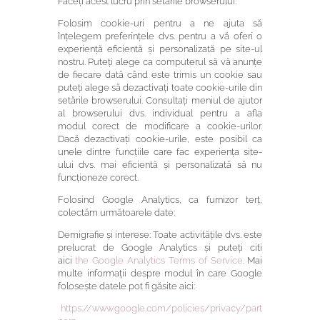
Faceți acest lucru prin setările browserului.
Folosim cookie-uri pentru a ne ajuta să
înțelegem preferințele dvs. pentru a vă oferi o
experiență eficientă și personalizată pe site-ul
nostru. Puteți alege ca computerul să vă anunțe
de fiecare dată când este trimis un cookie sau
puteți alege să dezactivați toate cookie-urile din
setările browserului. Consultați meniul de ajutor
al browserului dvs. individual pentru a afla
modul corect de modificare a cookie-urilor.
Dacă dezactivați cookie-urile, este posibil ca
unele dintre funcțiile care fac experiența site-
ului dvs. mai eficientă și personalizată să nu
funcționeze corect.
Folosind Google Analytics, ca furnizor terț,
colectăm următoarele date:
Demigrafie și interese: Toate activitățile dvs. este
prelucrat de
Google Analytics și puteți citi
aici
the Google
Analytics Terms of Service
. Mai
multe informații despre modul în care Google
folosește datele pot fi găsite aici:
https://www.google.com/policies/privacy/part