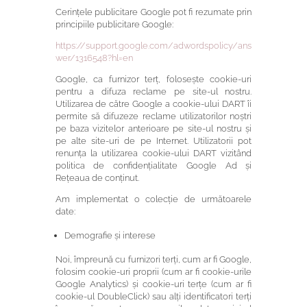
Cerințele publicitare Google pot fi rezumate prin
principiile publicitare Google:
https://support.google.com/adwordspolicy/ans
wer/1316548?hl=en
Google, ca furnizor terț, folosește cookie-uri
pentru a difuza reclame pe site-ul nostru.
Utilizarea de către Google a cookie-ului DART îi
permite să difuzeze reclame utilizatorilor noștri
pe baza vizitelor anterioare pe site-ul nostru și
pe alte site-uri de pe Internet. Utilizatorii pot
renunța la utilizarea cookie-ului DART vizitând
politica de confidențialitate Google Ad și
Rețeaua de conținut.
Am implementat o colecție de următoarele
date:
Demografie și interese
Noi, împreună cu furnizori terți, cum ar fi Google,
folosim cookie-uri proprii (cum ar fi cookie-urile
Google Analytics) și cookie-uri terțe (cum ar fi
cookie-ul DoubleClick) sau alți identificatori terți