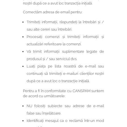
noștri după ce a avut loc tranzacția inițială.
Comectăm adresa de email pentru:
Trimiteți informații, răspundeți la întrebări și /
sau alte cereri sau întrebări.
Procesați comenzi și trimiteți informații și
actualizări referitoare la comenzi.
Vă trimit informații suplimentare legate de
produsul și / sau serviciul dvs.
Luați piața pe lista noastră de e-mail sau
continuați să trimiteți e-mailuri clienților noștri
după ce a avut loc o tranzacție inițială.
Pentru a fi în conformitate cu CANSPAM suntem
de acord cu următoarele:
NU folosiți subiecte sau adrese de e-mail
false sau înșelătoare.
Identificați mesajul ca o reclamă într-un mod