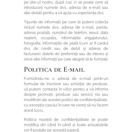
pe site-ul nostru, după caz, vi se poate cere să
introduceți numele dvs., adresa de e-mail sau
alte detalii pentru a vă ajuta cu experiența dvs.
Tipurile de informații pe care le putem colecta
includ numele dvs., adresa de e-mail, parola,
adresa poștală, numărul de telefon, sexul, data
nașterii, ocupația, informațiile angajatorului,
fotografia, informațiile de plată (cum ar fi cardul
dvs. de credit sau de debit și adresa de
facturare), datele de preferință sau de interes și
orice alte informații pe care alegeți să le furnizați.
Politica de E-mail
Furnizându-ne o adresă de e-mail printr-un
formular de înscriere sau achiziție de produse,
vă putem contacta în viitor pentru a vă informa
despre promoții, produse sau servicii noi sau
modificări ale acestei politici de confidențialitate,
cu excepția cazului în care ne cereți să nu facem
acest lucru.
Politica noastră de confidențialitate se poate
modifica din când în când și toate actualizările
vor fi postate pe această pagină.