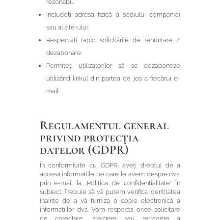
rezonabil.
Includeți adresa fizică a sediului companiei
sau al site-ului.
Respectați rapid solicitările de renunțare /
dezabonare.
Permiteți utilizatorilor să se dezaboneze
utilizând linkul din partea de jos a fiecărui e-
mail.
Regulamentul general
privind protecția
datelor (GDPR)
În conformitate cu GDPR, aveți dreptul de a
accesa informațiile pe care le avem despre dvs.
prin e-mail la „Politica de confidențialitate” în
subiect. Trebuie să vă putem verifica identitatea
înainte de a vă furniza o copie electronică a
informațiilor dvs. Vom respecta orice solicitare
de corectare, ștergere sau retragere a