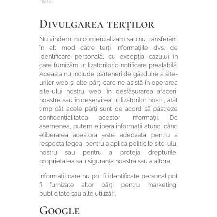
ners
Divulgarea terților
Nu vindem, nu comercializăm sau nu transferăm
în alt mod către terți Informațiile dvs. de
identificare personală, cu excepția cazului în
care furnizăm utilizatorilor o notificare prealabilă.
Aceasta nu include parteneri de găzduire a site-
urilor web și alte părți care ne asistă în operarea
site-ului nostru web, în desfășurarea afacerii
noastre sau în deservirea utilizatorilor noștri, atât
timp cât acele părți sunt de acord să păstreze
confidențialitatea acestor informații. De
asemenea, putem elibera informații atunci când
eliberarea acestora este adecvată pentru a
respecta legea, pentru a aplica politicile site-ului
nostru sau pentru a proteja drepturile,
proprietatea sau siguranța noastră sau a altora.
Informații care nu pot fi identificate personal pot
fi furnizate altor părți pentru marketing,
publicitate sau alte utilizări.
Google