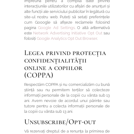
împreună pentru a compila date privind
interacțiunile utilizatorilor cu afișări de anunțuri și
alte funcții ale serviciului publicitar în legătură cu
site-ul nostru web. Puteți să setați preferințele
cum Gooogle să afișeze reclamele folosind
pagina
Google Ad Settings
. O altă arlternativă
este
Network Advertising Initiative
Opt Out
sau
folosiți
Google Analytics
Opt Out
Browser
.
Legea privind protecția
confidențialității
online a copiilor
(COPPA)
Respectăm COPPA și nu comercializăm cu bună
știință sau nu permitem terților să colecteze
informații personale de la copiii cu vârsta sub 13
ani. Avem nevoie de acordul unui părinte sau
tutore pentru a colecta informații personale de
la copiii cu vârsta sub 13 ani.
Unsubscribe/Opt-out
Vă rezervați dreptul de a renunța la primirea de