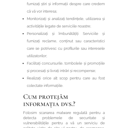
furnizați știri și informații despre care credem
că vă vor interesa;
Monitorizați și analizați tendințele, utilizarea și
activitățile legate de serviciile noastre;
Personalizați și îmbunătățiți Serviciile și
furnizați reclame, conținut sau caracteristici
care se potrivesc cu profilurile sau interesele
utilizatorilor;
Facilitați concursurile, tombolele și promoțiile
și procesați și livrați intrări și recompense;
Realizați orice alt scop pentru care au fost
colectate informațiile.
Cum protejăm
informația dvs.?
Folosim scanarea malware regulată pentru a
detecta problemele de securitate și
vulnerabilitățile pentru a vă un serviciu de