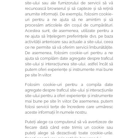
site-ului sau ale furnizorului de servicii să vă
recunoască browserul și să capteze și să rețină
anumite informații. De exemplu, folosim cookie-
uri pentru a ne ajuta să ne amintim și să
procesăm articolele din coșul de cumpărături.
Acestea sunt, de asemenea, utilizate pentru a
ne ajuta să înțelegem preferințele dvs. pe baza
activității anterioare sau actuale a site-ului, ceea
ce ne permite să vă oferim servicii îmbunătățite.
De asemenea, folosim cookie-uri pentru a ne
ajuta să compilăm date agregate despre traficul
site-ului și interacțiunea site-ului, astfel încât să
putem oferi experiențe și instrumente mai bune
pe site în viitor.
Folosim cookie-uri pentru a compila date
agregate despre traficul site-ului și interacțiunile
site-ului pentru a oferi experiențe și instrumente
mai bune pe site în viitor. De asemenea, putem
folosi servicii terțe de încredere care urmăresc
aceste informații în numele nostru.
Puteți alege ca computerul să vă avertizeze de
fiecare dată când este trimis un cookie sau
puteți alege să dezactivați toate cookie-urile.