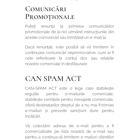
Comunicări
Promoționale
Puteți renunța la primirea comunicărilor
promoționale de la noi urmând instrucțiunile din
aceste comunicări sau trimițând un e-mail la
Dacă renunțați, este posibil să vă trimitem în
continuare comunicări nepromovative, cum ar fi
cele referitoare la contul dvs. sau relațiile
noastre comerciale în desfășurare.
CAN SPAM
ACT
CAN-SPAM ACT
este o lege care stabilește
regulile pentru e-mailurile comerciale,
stabilește cerințele pentru mesajele comerciale,
oferă destinatarilor dreptul de a nu mai fi trimise
e-mailuri și prevede sancțiuni dure pentru
încălcări.
Vă colectăm adresa de e-mail pentru a fi
comercializate pe lista noastră de e-mail sau
pentru a continua să trimitem e-mailuri clienților