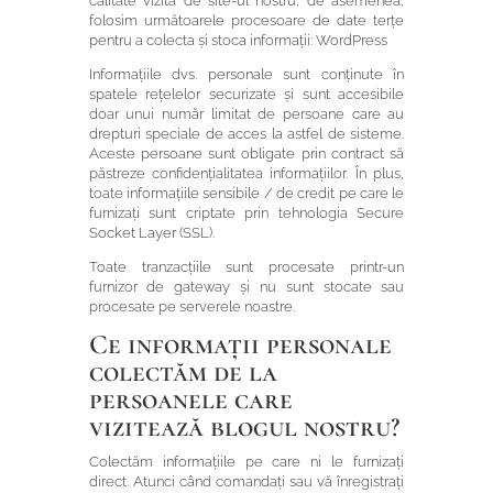
calitate vizita de site-ul nostru, de asemenea,
folosim următoarele procesoare de date terțe
pentru a colecta și stoca informații: WordPress
Informațiile dvs. personale sunt conținute în
spatele rețelelor securizate și sunt accesibile
doar unui număr limitat de persoane care au
drepturi speciale de acces la astfel de sisteme.
Aceste persoane sunt obligate prin contract să
păstreze confidențialitatea informațiilor. În plus,
toate informațiile sensibile / de credit pe care le
furnizați sunt criptate prin tehnologia Secure
Socket Layer (SSL).
Toate tranzacțiile sunt procesate printr-un
furnizor de gateway și nu sunt stocate sau
procesate pe serverele noastre.
Ce informații personale
colectăm de la
persoanele care
vizitează blogul nostru?
Colectăm informațiile pe care ni le furnizați
direct. Atunci când comandați sau vă înregistrați