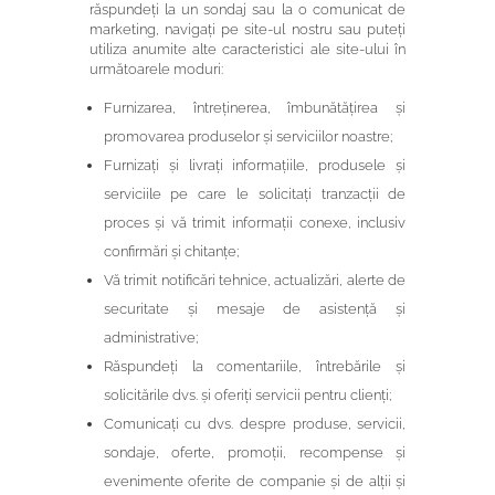
răspundeți la un sondaj sau la o comunicat de
marketing, navigați pe site-ul nostru sau puteți
utiliza anumite alte caracteristici ale site-ului în
următoarele moduri:
Furnizarea, întreținerea, îmbunătățirea și
promovarea produselor și serviciilor noastre;
Furnizați și livrați informațiile, produsele și
serviciile pe care le solicitați tranzacții de
proces și vă trimit informații conexe, inclusiv
confirmări și chitanțe;
Vă trimit notificări tehnice, actualizări, alerte de
securitate și mesaje de asistență și
administrative;
Răspundeți la comentariile, întrebările și
solicitările dvs. și oferiți servicii pentru clienți;
Comunicați cu dvs. despre produse, servicii,
sondaje, oferte, promoții, recompense și
evenimente oferite de companie și de alții și