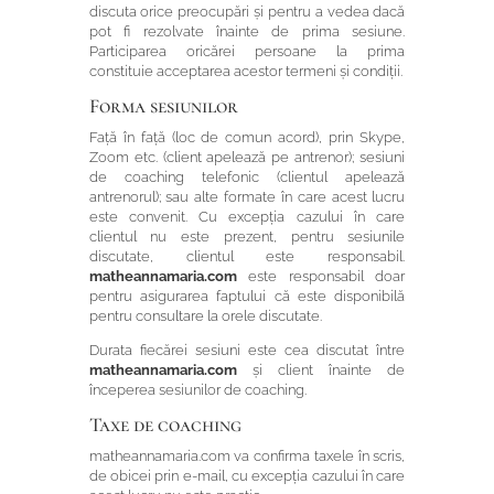
discuta orice preocupări și pentru a vedea dacă
pot fi rezolvate înainte de prima sesiune.
Participarea oricărei persoane la prima
constituie acceptarea acestor termeni și condiții.
Forma sesiunilor
Față în față (loc de comun acord), prin Skype,
Zoom etc. (client apelează pe antrenor); sesiuni
de coaching telefonic (clientul apelează
antrenorul); sau alte formate în care acest lucru
este convenit. Cu excepția cazului în care
clientul nu este prezent, pentru sesiunile
discutate, clientul este responsabil.
matheannamaria.com
este responsabil doar
pentru asigurarea faptului că este disponibilă
pentru consultare la orele discutate.
Durata fiecărei sesiuni este cea discutat între
matheannamaria.com
și client înainte de
începerea sesiunilor de coaching.
Taxe de coaching
matheannamaria.com va confirma taxele în scris,
de obicei prin e-mail, cu excepția cazului în care