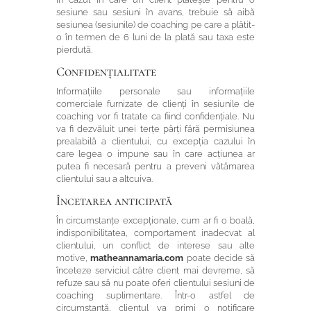
sesiune sau sesiuni în avans, trebuie să aibă
sesiunea (sesiunile) de coaching pe care a plătit-
o în termen de 6 luni de la plată sau taxa este
pierdută.
Confidențialitate
Informațiile personale sau informațiile
comerciale furnizate de clienți în sesiunile de
coaching vor fi tratate ca fiind confidențiale. Nu
va fi dezvăluit unei terțe părți fără permisiunea
prealabilă a clientului, cu excepția cazului în
care legea o impune sau în care acțiunea ar
putea fi necesară pentru a preveni vătămarea
clientului sau a altcuiva.
Încetarea anticipată
În circumstanțe excepționale, cum ar fi o boală,
indisponibilitatea, comportament inadecvat al
clientului, un conflict de interese sau alte
motive,
matheannamaria.com
poate decide să
înceteze serviciul către client mai devreme, să
refuze sau să nu poate oferi clientului sesiuni de
coaching suplimentare. Într-o astfel de
circumstanță, clientul va primi o notificare