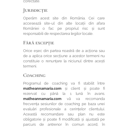
corectate.
Jurisdicție
Operăm acest site din România. Cei care
accesează site-ul din alte locații din afara
României o fac pe propriul risc și sunt
responsabili de respectarea legilor locale.
Fără excepție
Orice eșec din partea noastră de a acționa sau
de a aplica orice secțiune a acestor termeni nu
constituie o renunțare la niciunul dintre acești
termeni.
Coaching
Programul de coaching va fi stabilit între
matheannamaria.com
și client și poate fi
rezervat cu până la 1 lună în avans.
matheannamaria.com
vă va recomanda
frecvența sesiunilor de coaching pe baza unei
evaluări profesionale a cerințelor clientului.
Această recomandare sau plan nu este
obligatorie și poate fi modificată și ajustată pe
parcurs de antrenor în comun acord, în