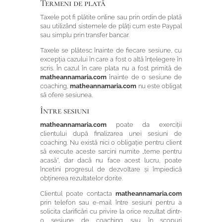
Termeni de plată
Taxele pot fi plătite online sau prin ordin de plată
sau utilizând sistemele de plăți cum este Paypal
sau simplu prin transfer bancar.
Taxele se plătesc înainte de fiecare sesiune, cu
excepția cazului în care a fost o altă înțelegere în
scris. În cazul în care plata nu a fost primită de
matheannamaria.com
înainte de o sesiune de
coaching,
matheannamaria.com
nu este obligat
să ofere sesiunea.
Între sesiuni
matheannamaria.com
poate da exerciții
clientului după finalizarea unei sesiuni de
coaching. Nu există nici o obligație pentru client
să execute aceste sarcini numite „teme pentru
acasă”, dar dacă nu face acest lucru, poate
încetini progresul de dezvoltare și împiedică
obținerea rezultatelor dorite.
Clientul poate contacta
matheannamaria.com
prin telefon sau e-mail între sesiuni pentru a
solicita clarificări cu privire la orice rezultat dintr-
o sesiune de coaching sau în scopuri