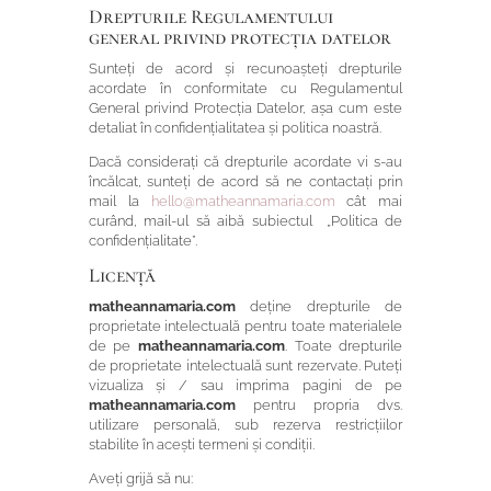
Drepturile Regulamentului
general privind protecția datelor
Sunteți de acord și recunoașteți drepturile
acordate în conformitate cu Regulamentul
General privind Protecția Datelor, așa cum este
detaliat în confidențialitatea și politica noastră.
Dacă considerați că drepturile acordate vi s-au
încălcat, sunteți de acord să ne contactați prin
mail la
hello@matheannamaria.com
cât mai
curând, mail-ul să aibă subiectul „Politica de
confidențialitate”.
Licență
matheannamaria.com
deține drepturile de
proprietate intelectuală pentru toate materialele
de pe
matheannamaria.com
. Toate drepturile
de proprietate intelectuală sunt rezervate. Puteți
vizualiza și / sau imprima pagini de pe
matheannamaria.com
pentru propria dvs.
utilizare personală, sub rezerva restricțiilor
stabilite în acești termeni și condiții.
Aveți grijă să nu: