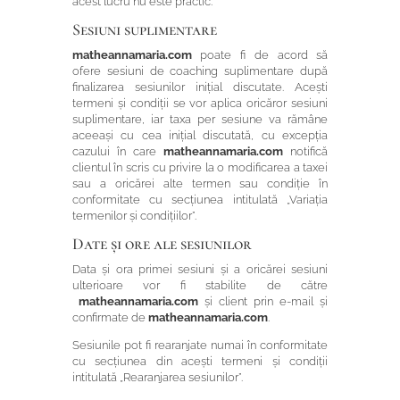
acest lucru nu este practic.
Sesiuni suplimentare
matheannamaria.com
poate fi de acord să
ofere sesiuni de coaching suplimentare după
finalizarea sesiunilor inițial discutate. Acești
termeni și condiții se vor aplica oricăror sesiuni
suplimentare, iar taxa per sesiune va rămâne
aceeași cu cea inițial discutată, cu excepția
cazului în care
matheannamaria.com
notifică
clientul în scris cu privire la o modificarea a taxei
sau a oricărei alte termen sau condiție în
conformitate cu secțiunea intitulată „Variația
termenilor și condițiilor”.
Date și ore ale sesiunilor
Data și ora primei sesiuni și a oricărei sesiuni
ulterioare vor fi stabilite de către
matheannamaria.com
și client prin e-mail și
confirmate de
matheannamaria.com
.
Sesiunile pot fi rearanjate numai în conformitate
cu secțiunea din acești termeni și condiții
intitulată „Rearanjarea sesiunilor”.