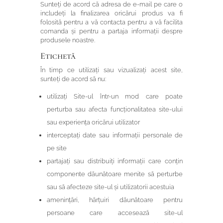
Sunteți de acord că adresa de e-mail pe care o
includeți la finalizarea oricărui produs va fi
folosită pentru a vă contacta pentru a vă facilita
comanda și pentru a partaja informații despre
produsele noastre.
Etichetă
În timp ce utilizați sau vizualizați acest site,
sunteți de acord să nu:
utilizați Site-ul într-un mod care poate
perturba sau afecta funcționalitatea site-ului
sau experiența oricărui utilizator
interceptați date sau informații personale de
pe site
partajați sau distribuiți informații care conțin
componente dăunătoare menite să perturbe
sau să afecteze site-ul și utilizatorii acestuia
amenințări, hărțuiri dăunătoare pentru
persoane care accesează site-ul