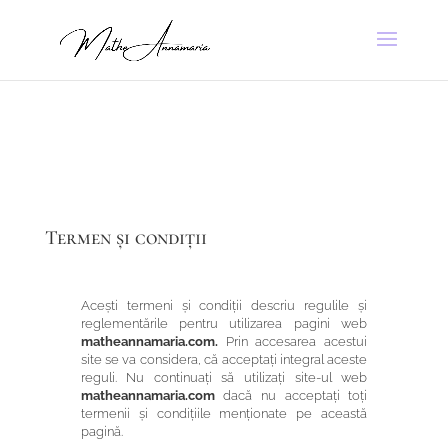
Termen și condiții
Acești termeni și condiții descriu regulile și
reglementările pentru utilizarea pagini web
matheannamaria.com.
Prin accesarea acestui
site se va considera, că acceptați integral aceste
reguli. Nu continuați să utilizați site-ul web
matheannamaria.com
dacă nu acceptați toți
termenii și condițiile menționate pe această
pagină.