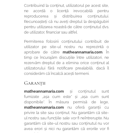
Contribuind la conținut, utilizatorul pe acest site,
ne acordă o licență irevocabilă pentru
reproducerea și distribuirea conținutului.
Recunoașteți că nu aveți dreptul la despăgubiri
pentru utilizarea noastră de către conținutul dvs.
de utilizator, financiar sau altfel.
Permiterea folosirii conținutului contribuit de
utilizator pe site-ul nostru nu reprezintă o
aprobare de către
matheannamaria.com
. În
timp ce încurajăm discuțiile între utilizatori, ne
rezervăm dreptul de a elimina orice conținut al
utilizatorului fără notificare prealabilă, dacă îl
considerăm că încalcă acești termeni.
Garanții
matheannamaria.com
și conținutul sunt
furnizate „așa cum este” și „așa cum sunt
disponibile”. În măsura permisă de lege,
matheannamaria.com
nu oferă garanții cu
privire la site sau conținut. Nu garantăm că site-
ul nostru sau funcțiile sale vor fi neîntrerupte. Nu
garantăm că site-ul nostru sau conținutul nu vor
avea erori și nici nu garantăm că erorile vor fi