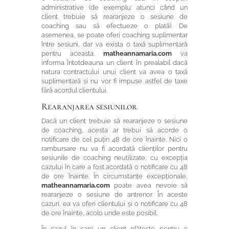
administrative (de exemplu: atunci când un
client trebuie să rearanjeze o sesiune de
coaching sau să efectueze o plată). De
asemenea, se poate oferi coaching suplimentar
între sesiuni, dar va exista o taxă suplimentară
pentru aceasta.
matheannamaria.com
va
informa întotdeauna un client în prealabil dacă
natura contractului unui client va avea o taxă
suplimentară și nu vor fi impuse astfel de taxe
fără acordul clientului.
Rearanjarea sesiunilor
Dacă un client trebuie să rearanjeze o sesiune
de coaching, acesta ar trebui să acorde o
notificare de cel puțin 48 de ore înainte. Nici o
rambursare nu va fi acordată clienților pentru
sesiunile de coaching neutilizate, cu excepția
cazului în care a fost acordată o notificare cu 48
de ore înainte. În circumstanțe excepționale,
matheannamaria.com
poate avea nevoie să
rearanjeze o sesiune de antrenor. În aceste
cazuri, ea va oferi clientului și o notificare cu 48
de ore înainte, acolo unde este posibil.
În cazul în care un client plătește pentru o