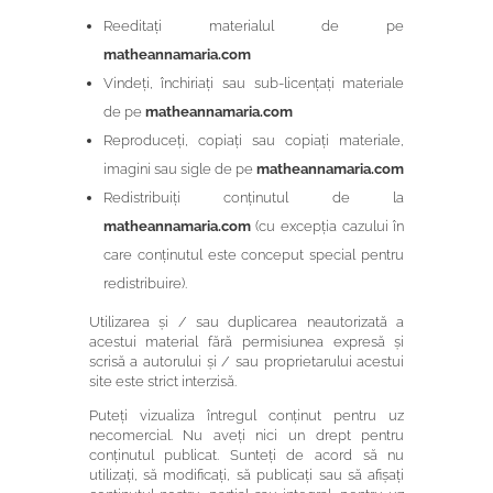
Reeditați materialul de pe
matheannamaria.com
Vindeți, închiriați sau sub-licențați materiale
de pe
matheannamaria.com
Reproduceți, copiați sau copiați materiale,
imagini sau sigle de pe
matheannamaria.com
Redistribuiți conținutul de la
matheannamaria.com
(cu excepția cazului în
care conținutul este conceput special pentru
redistribuire).
Utilizarea și / sau duplicarea neautorizată a
acestui material fără permisiunea expresă și
scrisă a autorului și / sau proprietarului acestui
site este strict interzisă.
Puteți vizualiza întregul conținut pentru uz
necomercial. Nu aveți nici un drept pentru
conținutul publicat. Sunteți de acord să nu
utilizați, să modificați, să publicați sau să afișați