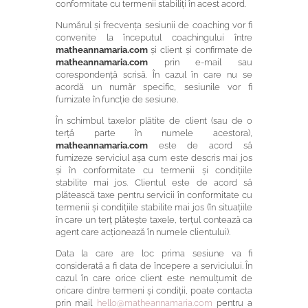
conformitate cu termenii stabiliți în acest acord.
Numărul și frecvența sesiunii de coaching vor fi
convenite la începutul coachingului între
matheannamaria.com
și client și confirmate de
matheannamaria.com
prin e-mail sau
corespondență scrisă. În cazul în care nu se
acordă un număr specific, sesiunile vor fi
furnizate în funcție de sesiune.
În schimbul taxelor plătite de client (sau de o
terță parte în numele acestora),
matheannamaria.com
este de acord să
furnizeze serviciul așa cum este descris mai jos
și în conformitate cu termenii și condițiile
stabilite mai jos. Clientul este de acord să
plătească taxe pentru servicii în conformitate cu
termenii și condițiile stabilite mai jos (în situațiile
în care un terț plătește taxele, terțul contează ca
agent care acționează în numele clientului).
Data la care are loc prima sesiune va fi
considerată a fi data de începere a serviciului. În
cazul în care orice client este nemulțumit de
oricare dintre termeni și condiții, poate contacta
prin mail
hello@matheannamaria.com
pentru a