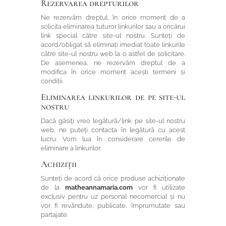
Rezervarea drepturilor
Ne rezervăm dreptul, în orice moment de a
solicita eliminarea tuturor linkurilor sau a oricărui
link special către site-ul nostru. Sunteți de
acord/obligat să eliminați imediat toate linkurile
către site-ul nostru web la o astfel de solicitare.
De asemenea, ne rezervăm dreptul de a
modifica în orice moment acești termeni și
condiții.
Eliminarea linkurilor de pe site-ul
nostru
Dacă găsiți vreo legătură/link pe site-ul nostru
web, ne puteți contacta în legătură cu acest
lucru. Vom lua în considerare cererile de
eliminare a linkurilor.
Achiziții
Sunteți de acord că orice produse achiziționate
de la
matheannamaria.com
vor fi utilizate
exclusiv pentru uz personal necomercial și nu
vor fi revândute, publicate, împrumutate sau
partajate.