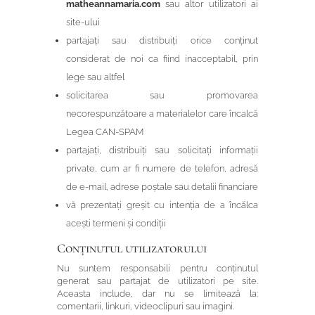
matheannamaria.com
sau altor utilizatori ai
site-ului
partajați sau distribuiți orice conținut
considerat de noi ca fiind inacceptabil, prin
lege sau altfel
solicitarea sau promovarea
necorespunzătoare a materialelor care încalcă
Legea CAN-SPAM
partajați, distribuiți sau solicitați informații
private, cum ar fi numere de telefon, adresă
de e-mail, adrese poștale sau detalii financiare
vă prezentați greșit cu intenția de a încălca
acești termeni și condiții
Conținutul utilizatorului
Nu suntem responsabili pentru conținutul
generat sau partajat de utilizatori pe site.
Aceasta include, dar nu se limitează la:
comentarii, linkuri, videoclipuri sau imagini.