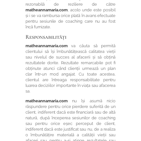
rezonabilă de reziliere de către
matheannamaria.com
, acolo unde este posibil
și i se va rambursa orice plată în avans efectuate
pentru sesiunile de coaching care nu au fost
încă furnizate.
Responsabilități
matheannamaria.com
va căuta să permită
clientului să își îmbunătățească calitatea vieții
sau nivelul de succes al afacerii și să obțină
rezultatele dorite. Rezultate remarcabile pot fi
obținute atunci când clienții urmează un plan
clar într-un mod angajat. Cu toate acestea,
clientul are întreaga responsabilitate pentru
luarea deciziilor importante în viața sau afacerea
sa.
matheannamaria.com
nu își asumă nicio
răspundere pentru orice pierdere suferită de un
client, indiferent dacă este financiară sau de altă
natură, după începerea sesiunilor de coaching
sau pentru orice eșec perceput de client,
indiferent dacă este justificat sau nu, de a realiza
o îmbunătățire materială a calității vieții sau
afaceri sau pentru a-și atinge rezultatele sau