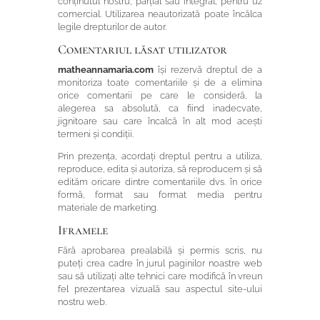
conținutul nostru, parțial sau integral, pentru uz
comercial. Utilizarea neautorizată poate încălca
legile drepturilor de autor.
Comentariul lăsat utilizator
matheannamaria.com
își rezervă dreptul de a
monitoriza toate comentariile și de a elimina
orice comentarii pe care le consideră, la
alegerea sa absolută, ca fiind inadecvate,
jignitoare sau care încalcă în alt mod acești
termeni și condiții.
Prin prezența, acordați dreptul pentru a utiliza,
reproduce, edita și autoriza, să reproducem și să
edităm oricare dintre comentariile dvs. în orice
formă, format sau format media pentru
materiale de marketing.
Iframele
Fără aprobarea prealabilă și permis scris, nu
puteți crea cadre în jurul paginilor noastre web
sau să utilizați alte tehnici care modifică în vreun
fel prezentarea vizuală sau aspectul site-ului
nostru web.