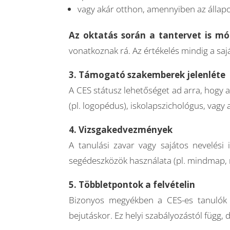
vagy akár otthon, amennyiben az állapot
Az oktatás során a tantervet is mó
vonatkoznak rá. Az értékelés mindig a saj
3. Támogató szakemberek jelenléte
A CES státusz lehetőséget ad arra, hogy
(pl. logopédus), iskolapszichológus, vagy
4. Vizsgakedvezmények
A tanulási zavar vagy sajátos nevelési
segédeszközök használata (pl. mindmap, nag
5. Többletpontok a felvételin
Bizonyos megyékben a CES-es tanulók p
bejutáskor. Ez helyi szabályozástól függ, d