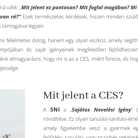
ná válik:
„
Mit jelent ez pontosan? Mit foglal magában? Mi 
van rá?”
Ezek természetes kérdések, hiszen minden szülő
s támogatva legyen.
mi félelmetes dolog, hanem egy olyan eszköz, amely segíth
pójában és saját igényeinek megfelelően fejlődhesse
nk elmagyarázni, hogy mi is az a CES, miért fontos, és ho
égessége.
Mit jelent a CES?
A
SNI
a „
Sajátos Nevelési Igény
” 
rövidítése. Ez olyan tanulási-tanítási-ér
amely figyelembe veszi a gyermek egyé
fejlődési, tanulási, vagy pszichés nehézsé