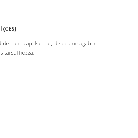
l (CES)
.
rad de handicap) kaphat, de ez önmagában
is társul hozzá.