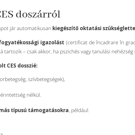
CES doszárról
lapot jár automatikusan
kiegészítő oktatási szükséglette
fogyatékossági igazolást
(certificat de încadrare în g
á tartozik – csak akkor, ha pszichés vagy tanulási nehézség 
lt CES dosszié:
orbetegség, szívbetegségek),
érintettség nélkül.
más típusú támogatásokra
, például:
a.