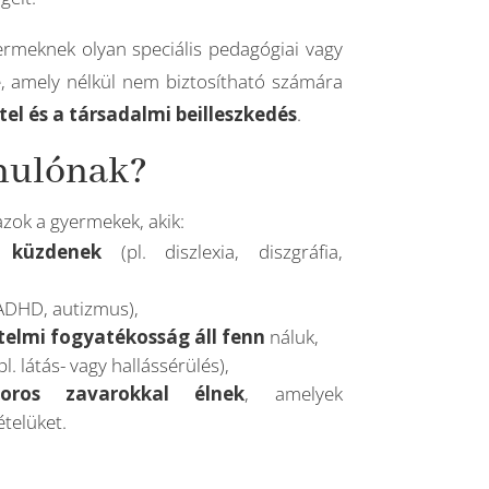
ermeknek olyan speciális pedagógiai vagy
, amely nélkül nem biztosítható számára
tel és a társadalmi beilleszkedés
.
anulónak?
azok a gyermekek, akik:
küzdenek
(pl. diszlexia, diszgráfia,
 ADHD, autizmus),
rtelmi fogyatékosság
áll fenn
náluk,
l. látás- vagy hallássérülés),
oros zavarokkal
élnek
, amelyek
ételüket.