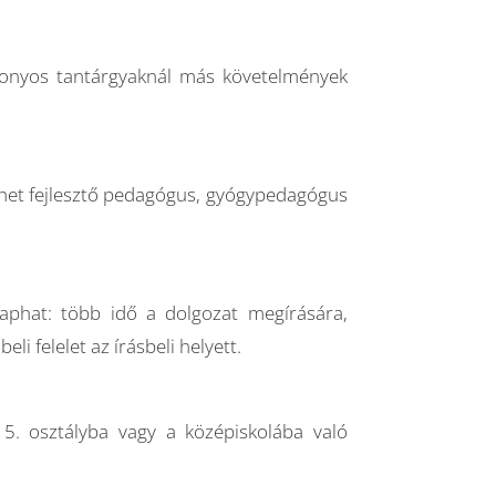
zonyos tantárgyaknál más követelmények
ehet fejlesztő pedagógus, gyógypedagógus
kaphat: több idő a dolgozat megírására,
i felelet az írásbeli helyett.
5. osztályba vagy a középiskolába való