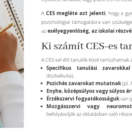
A
CES megléte azt jelenti
, hogy a gy
pszichológiai támogatásra van szüksége
az
esélyegyenlőség, az iskolai részvé
Ki számít CES-es t
A CES-sel élő tanulók közé tartozhatnak 
Specifikus tanulási zavarokkal
diszkalkulia),
Pszichés zavarokat
mutatnak
(pl.
Enyhe, középsúlyos vagy súlyos é
Érzékszervi fogyatékosságuk
van (p
Mozgásszervi vagy neuromot
befolyásolják az oktatásban való részv