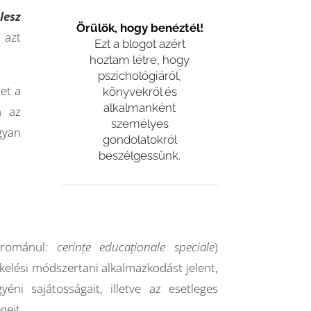
lesz
Örülök, hogy benéztél!
 azt
Ezt a blogot azért
hoztam létre, hogy
pszichológiáról,
et a
könyvekről és
alkalmanként
n az
személyes
gyan
gondolatokról
beszélgessünk.
(románul:
cerințe educaționale speciale
)
tékelési módszertani alkalmazkodást jelent,
ni sajátosságait, illetve az esetleges
geit.