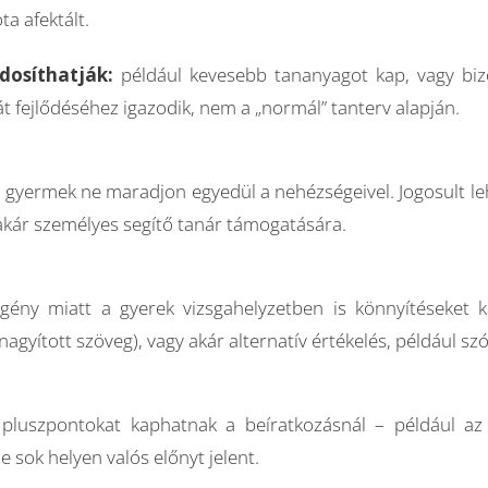
a afektált.
dosíthatják:
például kevesebb tananyagot kap, vagy bi
át fejlődéséhez igazodik, nem a „normál” tanterv alapján.
 a gyermek ne maradjon egyedül a nehézségeivel. Jogosult l
 akár személyes segítő tanár támogatására.
 igény miatt a gyerek vizsgahelyzetben is könnyítéseket 
yított szöveg), vagy akár alternatív értékelés, például szóbel
luszpontokat kaphatnak a beíratkozásnál – például az 
e sok helyen valós előnyt jelent.