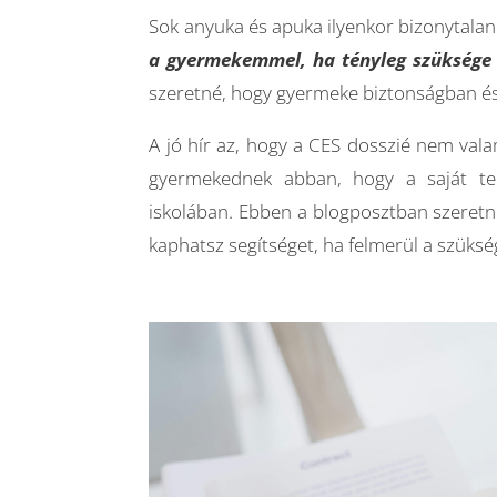
Sok anyuka és apuka ilyenkor bizonytalan
a gyermekemmel, ha tényleg szüksége 
szeretné, hogy gyermeke biztonságban é
A jó hír az, hogy a CES dosszié nem vala
gyermekednek abban, hogy a saját tem
iskolában. Ebben a blogposztban szeretné
kaphatsz segítséget, ha felmerül a szüks