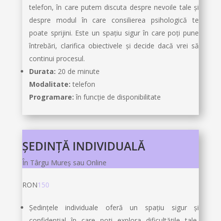
telefon, în care putem discuta despre nevoile tale și
despre modul în care consilierea psihologică te
poate sprijini. Este un spațiu sigur în care poți pune
întrebări, clarifica obiectivele și decide dacă vrei să
continui procesul.
Durata:
20 de minute
Modalitate:
telefon
Programare:
în funcție de disponibilitate
ȘEDINȚĂ INDIVIDUALĂ
În Târgu Mureș sau Online
RON
150
Ședințele individuale oferă un spațiu sigur și
confidențial în care poți explora dificultățile tale,