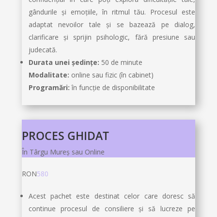
gândurile și emoțiile, în ritmul tău. Procesul este
adaptat nevoilor tale și se bazează pe dialog,
clarificare și sprijin psihologic, fără presiune sau
judecată.
Durata unei ședințe:
50 de minute
Modalitate:
online sau fizic (în cabinet)
Programări:
în funcție de disponibilitate
PROCES GHIDAT
În Târgu Mureș sau Online
RON
580
Acest pachet este destinat celor care doresc să
continue procesul de consiliere și să lucreze pe