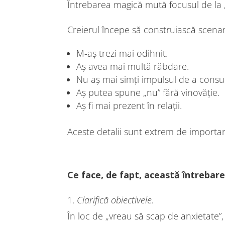
Întrebarea magică mută focusul de la 
Creierul începe să construiască scenar
M-aș trezi mai odihnit.
Aș avea mai multă răbdare.
Nu aș mai simți impulsul de a cons
Aș putea spune „nu” fără vinovăție.
Aș fi mai prezent în relații.
Aceste detalii sunt extrem de importan
Ce face, de fapt, această întrebar
1.
Clarifică obiectivele.
În loc de „vreau să scap de anxietate”