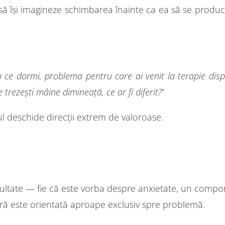
să își imagineze schimbarea înainte ca ea să se produc
p ce dormi, problema pentru care ai venit la terapie disp
 trezești mâine dimineață, ce ar fi diferit?
”
l deschide direcții extrem de valoroase.
cultate — fie că este vorba despre anxietate, un comport
tră este orientată aproape exclusiv spre problemă.