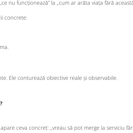
„ce nu funcționează” la „cum ar arăta viața fără aceast
ii concrete:
uma.
te. Ele conturează obiective reale și observabile.
e?
, apare ceva concret: „vreau să pot merge la serviciu fă