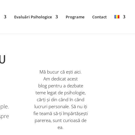
ă
Evaluări Psihologice
Programe
Contact
LU
Mă bucur că ești aici
.
Am
dedic
at
acest
blog
pentru a dezbate
teme legat de psihologie,
că
r
ți și din când în când
ple.
lucruri
personale
. Să nu iți
fie teamă să-ți împărtășești
spre
parerea, sunt curioasă de
ea.