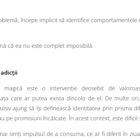
blemă, începe implicit să identifice comportamentele di
ă că ea nu este complet imposibilă.
adicții
area magică este o intervenție deosebit de valoro
ața care ar putea exista dincolo de el. De multe ori
ajung să își definească identitatea prin prisma dificu
au pe promisiuni încălcate. În acest context, este difici
i simți impulsul de a consuma, ce ar fi diferit în ziua 