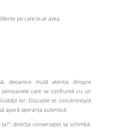
ferite pe care le-ar avea.
asă, deoarece mută atenția dinspre
, persoanele care se confruntă cu un
ltății lor. Discuțiile se concentrează
l să apară speranța autentică.
ta?”, direcția conversației se schimbă.