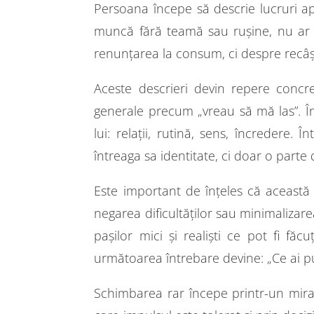
Persoana începe să descrie lucruri apa
muncă fără teamă sau rușine, nu ar m
renunțarea la consum, ci despre recâșt
Aceste descrieri devin repere concre
generale precum „vreau să mă las”. În
lui: relații, rutină, sens, încreder
întreaga sa identitate, ci doar o parte
Este important de înțeles că această
negarea dificultăților sau minimalizare
pașilor mici și realiști ce pot fi fă
următoarea întrebare devine: „Ce ai put
Schimbarea rar începe printr-un mirac