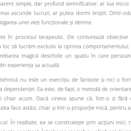
rent simple, dar profund semnificative: ar lua micul d
ai ascunde lucruri, ar putea dormi liniștit. Dintr-od
igarea unei vieți funcționale și demne.
te în procesul terapeutic. Ele conturează obiective r
 loc să lucrăm exclusiv la oprirea comportamentului, lu
e. Întrebarea magică deschide un spațiu în care per
 din experiența sa actuală.
 tehnică nu este un exercițiu de fantezie și nici o f
a dependenței. Ea este, de fapt, o metodă de orientare s
cuți chiar acum. Dacă cineva spune că, într-o zi fără
ea face astăzi, chiar și într-o proporție mică, pentru a
ol. În realitate, ea se construiește prin acțiuni mici