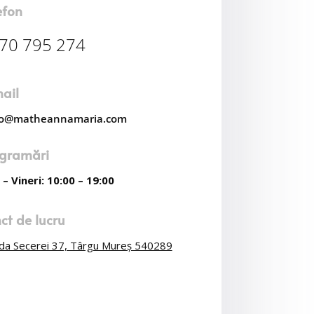
efon
70 795 274
ail
lo@matheannamaria.com
gramări
 – Vineri: 10:00 – 19:00
ct de lucru
da Secerei 37, Târgu Mureș 540289