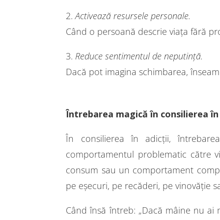
2.
Activează resursele personale.
Când o persoană descrie viața fără pro
3.
Reduce sentimentul de neputință.
Dacă pot imagina schimbarea, înseamn
Întrebarea magică în consilierea în 
În consilierea în adicții, întreb
comportamentul problematic către vi
consum sau un comportament compulsiv 
pe eșecuri, pe recăderi, pe vinovăție s
Când însă întreb: „Dacă mâine nu ai ma