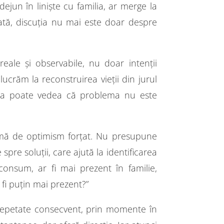
ejun în liniște cu familia, ar merge la
ată, discuția nu mai este doar despre
eale și observabile, nu doar intenții
crăm la reconstruirea vieții din jurul
soana poate vedea că problema nu este
ormă de optimism forțat. Nu presupune
pre soluții, care ajută la identificarea
 consum, ar fi mai prezent în familie,
 fi puțin mai prezent?”
, repetate consecvent, prin momente în