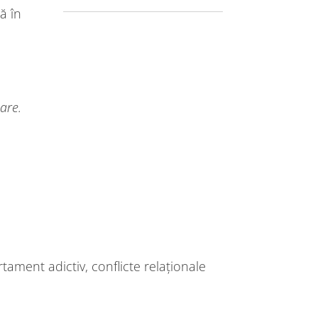
ă în
are.
ament adictiv, conflicte relaționale