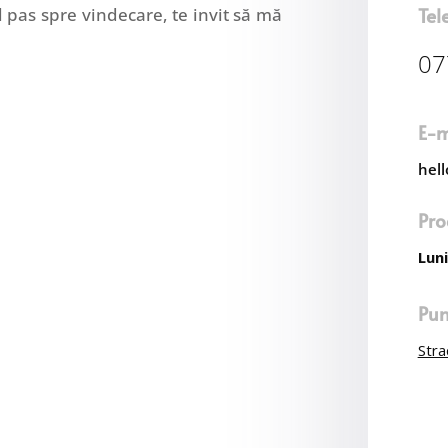
Tel
l pas spre vindecare, te invit să mă
07
E-m
hel
Pro
Luni
Pun
Stra