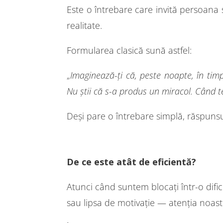
Este o întrebare care invită persoana 
realitate.
Formularea clasică sună astfel:
„
Imaginează-ți că, peste noapte, în tim
Nu știi că s-a produs un miracol. Când te
Deși pare o întrebare simplă, răspunsu
De ce este atât de eficientă?
Atunci când suntem blocați într-o difi
sau lipsa de motivație — atenția noas