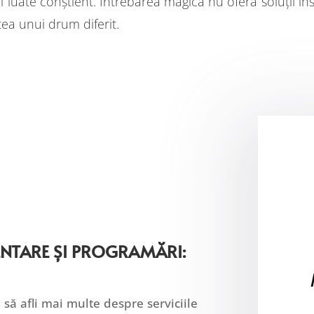
ii luate conștient. Întrebarea magică nu oferă soluții in
atea unui drum diferit.
ENTARE ȘI PROGRAMĂRI:
i să afli mai multe despre serviciile