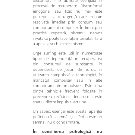
disconfort – o abilitate esențială în
procesul de recuperare. Disconfortul
emoțional sau fizic nu mai este
perceput ca o urgență care trebuie
rezolvată imediat prin consum sau
comportament compulsiv. În timp, prin
practică repetată, sistemul nervos
învață că poate face față intensității fără
a apela la vechile mecanisme.
Urge surfing este util în numeroase
tipuri de dependență: în recuperarea
din consumul de substanțe, în
dependența de jocuri de noroc, în
utilizarea compulsivă a tehnologiei, în
mâncatul compulsiv sau în alte
comportamente impulsive. Este una
dintre tehnicile frecvent folosite în
prevenirea recăderii, deoarece crește
spațiul dintre impuls și acțiune.
Un aspect esențial este acesta: apariția
poftei nu înseamnă eșec. Pofta este un
semnal, nu o condamnare.
În consilierea psihologică nu