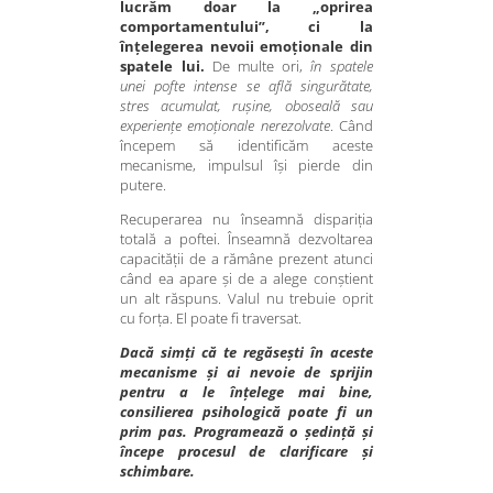
lucrăm doar la „oprirea
comportamentului”, ci la
înțelegerea nevoii emoționale din
spatele lui.
De multe ori,
în spatele
unei pofte intense se află singurătate,
stres acumulat, rușine, oboseală sau
experiențe emoționale nerezolvate
. Când
începem să identificăm aceste
mecanisme, impulsul își pierde din
putere.
Recuperarea nu înseamnă dispariția
totală a poftei. Înseamnă dezvoltarea
capacității de a rămâne prezent atunci
când ea apare și de a alege conștient
un alt răspuns. Valul nu trebuie oprit
cu forța. El poate fi traversat.
Dacă simți că te regăsești în aceste
mecanisme și ai nevoie de sprijin
pentru a le înțelege mai bine,
consilierea psihologică poate fi un
prim pas. Programează o ședință și
începe procesul de clarificare și
schimbare.