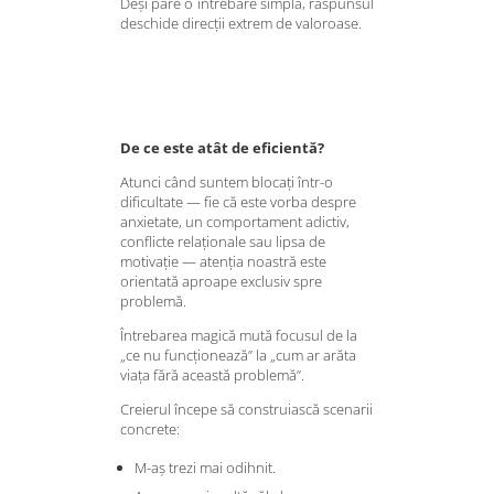
Deși pare o întrebare simplă, răspunsul
deschide direcții extrem de valoroase.
De ce este atât de eficientă?
Atunci când suntem blocați într-o
dificultate — fie că este vorba despre
anxietate, un comportament adictiv,
conflicte relaționale sau lipsa de
motivație — atenția noastră este
orientată aproape exclusiv spre
problemă.
Întrebarea magică mută focusul de la
„ce nu funcționează” la „cum ar arăta
viața fără această problemă”.
Creierul începe să construiască scenarii
concrete:
M-aș trezi mai odihnit.