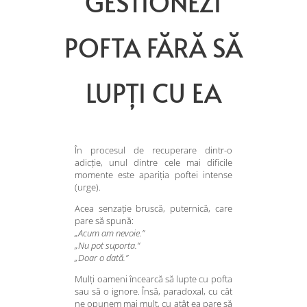
GESTIONEZI
POFTA FĂRĂ SĂ
LUPȚI CU EA
În procesul de recuperare dintr-o
adicție, unul dintre cele mai dificile
momente este apariția poftei intense
(urge).
Acea senzație bruscă, puternică, care
pare să spună:
„Acum am nevoie.”
„Nu pot suporta.”
„Doar o dată.”
Mulți oameni încearcă să lupte cu pofta
sau să o ignore. Însă, paradoxal, cu cât
ne opunem mai mult, cu atât ea pare să