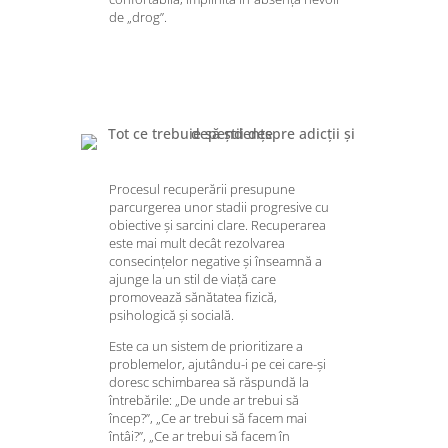
de „drog”.
Procesul recuperării presupune
parcurgerea unor stadii progresive cu
obiective și sarcini clare. Recuperarea
este mai mult decât rezolvarea
consecințelor negative și înseamnă a
ajunge la un stil de viață care
promovează sănătatea fizică,
psihologică și socială.
Este ca un sistem de prioritizare a
problemelor, ajutându-i pe cei care-și
doresc schimbarea să răspundă la
întrebările: „De unde ar trebui să
încep?”, „Ce ar trebui să facem mai
întâi?”, „Ce ar trebui să facem în