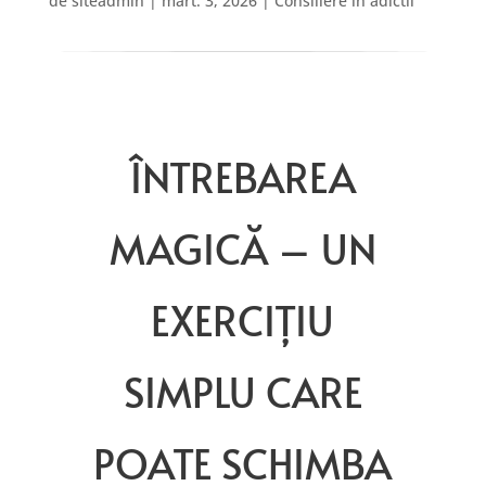
de
siteadmin
|
mart. 3, 2026
|
Consiliere in adictii
ÎNTREBAREA
MAGICĂ – UN
EXERCIȚIU
SIMPLU CARE
POATE SCHIMBA