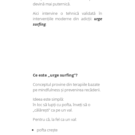
devină mai puternică.
Aici intervine o tehnică validată în
intervențiile moderne din adicții:
urge
surfing
.
Ce este „urge surfing”?
Conceptul provine din terapiile bazate
pe mindfulness și prevenirea recăderii.
Ideea este simplă:
în loc să lupți cu pofta, înveți să o
„călărești” ca pe un val.
Pentru că, la fel ca un val:
pofta crește