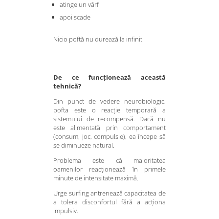
atinge un vârf
apoi scade
Nicio poftă nu durează la infinit.
De ce funcționează această
tehnică?
Din punct de vedere neurobiologic,
pofta este o reacție temporară a
sistemului de recompensă. Dacă nu
este alimentată prin comportament
(consum, joc, compulsie), ea începe să
se diminueze natural.
Problema este că majoritatea
oamenilor reacționează în primele
minute de intensitate maximă.
Urge surfing antrenează capacitatea de
a tolera disconfortul fără a acționa
impulsiv.