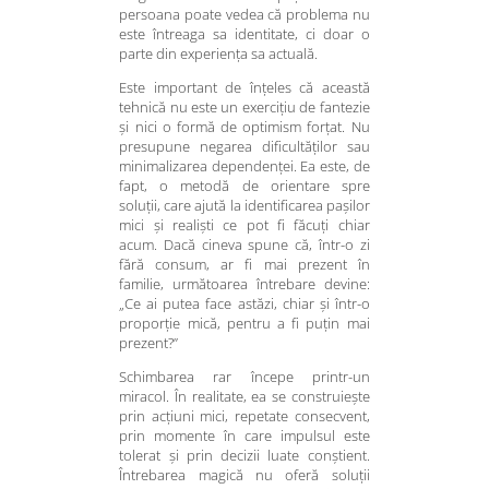
persoana poate vedea că problema nu
este întreaga sa identitate, ci doar o
parte din experiența sa actuală.
Este important de înțeles că această
tehnică nu este un exercițiu de fantezie
și nici o formă de optimism forțat. Nu
presupune negarea dificultăților sau
minimalizarea dependenței. Ea este, de
fapt, o metodă de orientare spre
soluții, care ajută la identificarea pașilor
mici și realiști ce pot fi făcuți chiar
acum. Dacă cineva spune că, într-o zi
fără consum, ar fi mai prezent în
familie, următoarea întrebare devine:
„Ce ai putea face astăzi, chiar și într-o
proporție mică, pentru a fi puțin mai
prezent?”
Schimbarea rar începe printr-un
miracol. În realitate, ea se construiește
prin acțiuni mici, repetate consecvent,
prin momente în care impulsul este
tolerat și prin decizii luate conștient.
Întrebarea magică nu oferă soluții