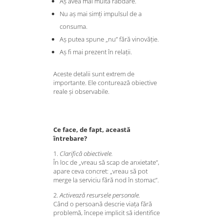
Aș avea mai multă răbdare.
Nu aș mai simți impulsul de a
consuma.
Aș putea spune „nu” fără vinovăție.
Aș fi mai prezent în relații.
Aceste detalii sunt extrem de
importante. Ele conturează obiective
reale și observabile.
Ce face, de fapt, această
întrebare?
1.
Clarifică obiectivele.
În loc de „vreau să scap de anxietate”,
apare ceva concret: „vreau să pot
merge la serviciu fără nod în stomac”.
2.
Activează resursele personale.
Când o persoană descrie viața fără
problemă, începe implicit să identifice