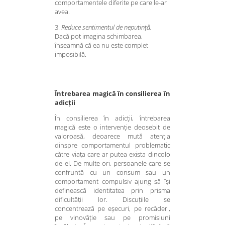
comportamentele diferite pe care le-ar
avea.
3.
Reduce sentimentul de neputință.
Dacă pot imagina schimbarea,
înseamnă că ea nu este complet
imposibilă.
Întrebarea magică în consilierea în
adicții
În consilierea în adicții, întrebarea
magică este o intervenție deosebit de
valoroasă, deoarece mută atenția
dinspre comportamentul problematic
către viața care ar putea exista dincolo
de el. De multe ori, persoanele care se
confruntă cu un consum sau un
comportament compulsiv ajung să își
definească identitatea prin prisma
dificultății lor. Discuțiile se
concentrează pe eșecuri, pe recăderi,
pe vinovăție sau pe promisiuni