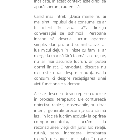
încălcate. În acest context, este dificil să
apară speranța autentică.
Când însă întreb: „Dacă mâine nu ai
mai simți impulsul de a consuma, ce ar
fi diferit în ziua ta?”, direcția
conversației se schimbă. Persoana
începe să descrie lucruri aparent
simple, dar profund semnificative: ar
lua micul dejun în liniște cu familia, ar
merge la muncă fără teamă sau rușine,
nu ar mai ascunde lucruri, ar putea
dormi liniștit. Dintr-odată, discuția nu
mai este doar despre renunțarea la
consum, ci despre recâștigarea unei
vieți funcționale și demne.
Aceste descrieri devin repere concrete
în procesul terapeutic. Ele conturează
obiective reale și observabile, nu doar
intenții generale precum „vreau să mă
las”. În loc să lucrăm exclusiv la oprirea
comportamentului, lucrăm la
reconstruirea vieții din jurul lui: relații,
rutină, sens, încredere. Întrebarea
magică deschide un spațiu în care