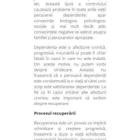
etc. Această lipsă a controlului
cauzează probleme în toate ariile vieții
persoanei dependente: apar
consecințe biologice, psihologice,
sociale și, mai mult decât atât,
consecințele negative se extind asupra
familiei și persoanelor apropiate.
Dependența este o afecțiune cronică,
progresivă, incurabilă și poate fi chiar
fatală în cazul în care nu este tratată.
Din aceste motive, nu putem vorbi
despre vindecare. Aceasta nu
înseamnă că o persoană dependentă
este condamnată la o viață al cărei unic
scop este satisfacerea dependenței. La
fel ca în cazul oricărei alte afecțiuni
cronice, este important să vorbim
despre recuperare.
Procesul recuperării
Recuperarea este un proces ce implică
schimbare și creștere progresivă,
înseamnă a duce o viață echilibrată,
confortabilă, împlinită în absența nevoii