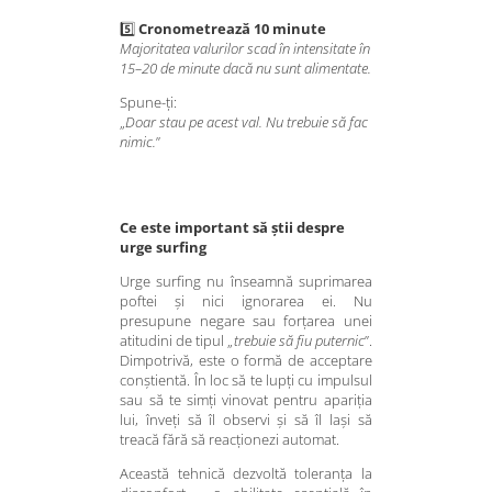
5️⃣
Cronometrează 10 minute
Majoritatea valurilor scad în intensitate în
15–20 de minute dacă nu sunt alimentate.
Spune-ți:
„
Doar stau pe acest val. Nu trebuie să fac
nimic.
”
Ce este important să știi despre
urge surfing
Urge surfing nu înseamnă suprimarea
poftei și nici ignorarea ei. Nu
presupune negare sau forțarea unei
atitudini de tipul „
trebuie să fiu puternic
”.
Dimpotrivă, este o formă de acceptare
conștientă. În loc să te lupți cu impulsul
sau să te simți vinovat pentru apariția
lui, înveți să îl observi și să îl lași să
treacă fără să reacționezi automat.
Această tehnică dezvoltă toleranța la