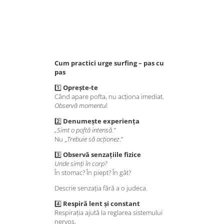
Cum practici urge surfing – pas cu
pas
1️⃣
Oprește-te
Când apare pofta, nu acționa imediat.
Observă momentul.
2️⃣
Denumește experiența
„Simt o poftă intensă.”
Nu „
Trebuie să acționez
.”
3️⃣
Observă senzațiile fizice
Unde simți în corp?
În stomac? În piept? În gât?
Descrie senzația fără a o judeca.
4️⃣
Respiră lent și constant
Respirația ajută la reglarea sistemului
nervos.