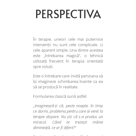
PERSPECTIVA
În terapie, uneori cele mai puternice
intervenții nu sunt cele complicate, ci
cele aparent simple. Una dintre acestea
este „întrebarea magică”, o tehnică
utilizată frecvent în terapia orientată
spre soluții.
Este o întrebare care invită persoana să
își imagineze schimbarea înainte ca ea
să se producă în realitate.
Formularea clasică sună astfel:
„
Imaginează-ți că, peste noapte, în timp
ce dormi, problema pentru care ai venit la
terapie dispare. Nu știi că s-a produs un
miracol. Când te trezești mâine
dimineață, ce ar fi diferit?
”