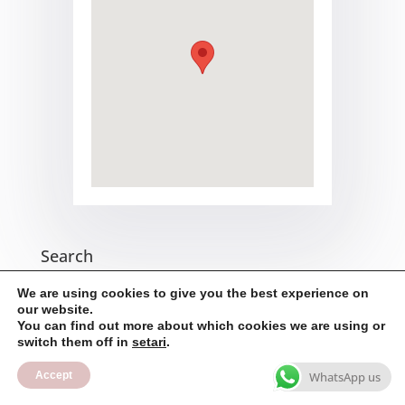
Search
We are using cookies to give you the best experience on
our website.
You can find out more about which cookies we are using or
Recent Posts
switch them off in
setari
.
Întrebarea magică – un exercițiu simplu care poate
Accept
WhatsApp us
schimba perspectiva